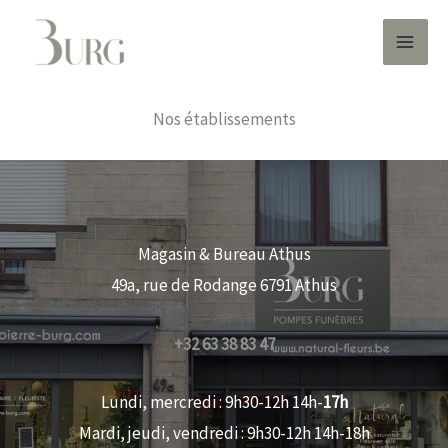
Aller
au
contenu
Nos établissements
Magasin & Bureau Athus
49a, rue de Rodange 6791 Athus
+32 63 38 83 47
Lundi, mercredi : 9h30-12h 14h-
17h
Mardi, jeudi, vendredi : 9h30-12h 14h-18h