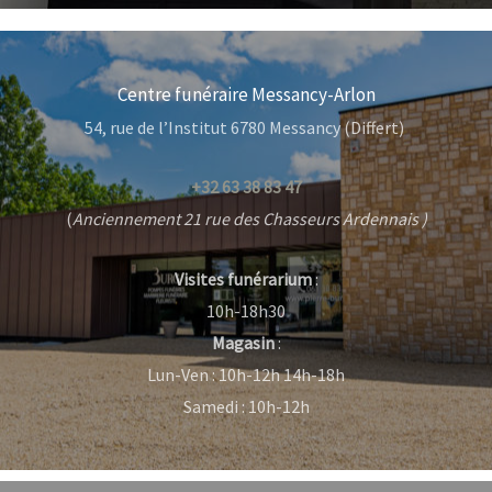
Centre funéraire Messancy-Arlon
54, rue de l’Institut 6780 Messancy (Differt)
+32 63 38 83 47
(
Anciennement 21 rue des Chasseurs Ardennais )
Visites funérarium
:
10h-18h30
Magasin
:
Lun-Ven : 10h-12h 14h-18h
Samedi : 10h-12h