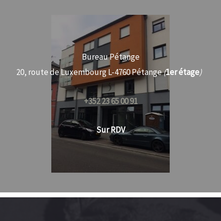
Bureau Pétange
20, route de Luxembourg L-4760 Pétange
(
1er étage
)
+352 23 65 00 91
Sur RDV