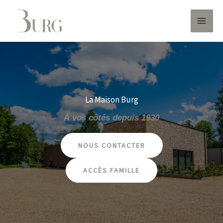
Aller
au
contenu
La Maison Burg
À vos côtés depuis 1930
NOUS CONTACTER
ACCÈS FAMILLE